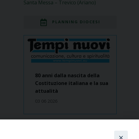
Santa Messa – Trevico (Ariano)
PLANNING DIOCESI
80 anni dalla nascita della
Costituzione italiana e la sua
attualità
03 06 2026
Dove siamo
contatti