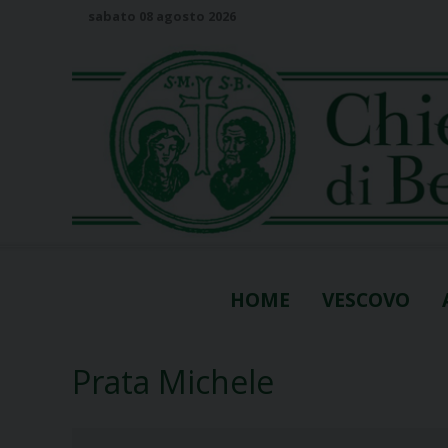
S
sabato 08 agosto 2026
k
i
p
t
o
c
o
n
t
e
n
HOME
VESCOVO
t
Prata Michele