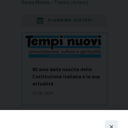
Santa Messa – Trevico (Ariano)
PLANNING DIOCESI
80 anni dalla nascita della
Costituzione italiana e la sua
attualità
03 06 2026
Dove siamo
contatti