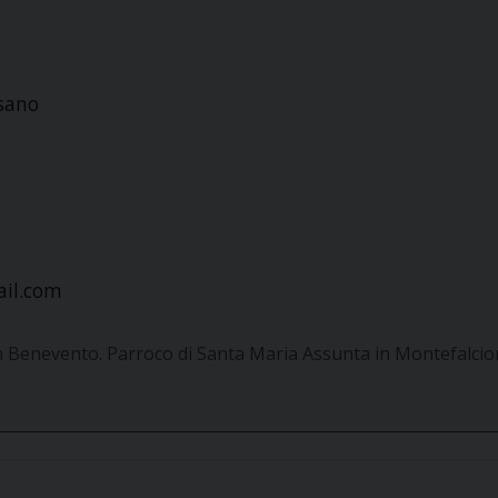
esano
il.com
n Benevento. Parroco di Santa Maria Assunta in Montefalci