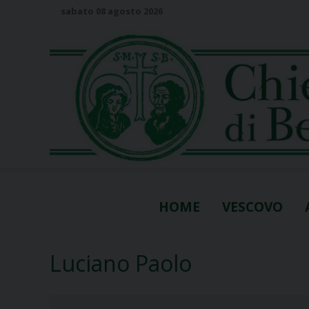
S
sabato 08 agosto 2026
k
i
p
t
o
c
o
n
t
e
n
HOME
VESCOVO
t
Luciano Paolo