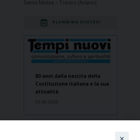
Santa Messa – Trevico (Ariano)
PLANNING DIOCESI
80 anni dalla nascita della
Costituzione italiana e la sua
attualità
03 06 2026
Dove siamo
contatti