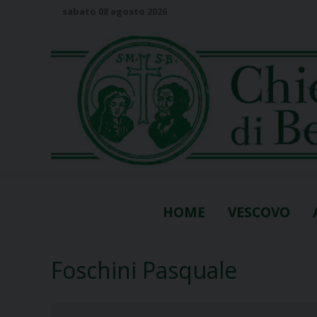
S
sabato 08 agosto 2026
k
i
p
t
o
c
o
n
t
e
n
HOME
VESCOVO
t
Foschini Pasquale