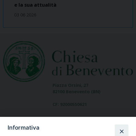
e la sua attualità
03 06 2026
Piazza Orsini, 27
82100 Benevento (BN)
CF: 92000550621
Informativa