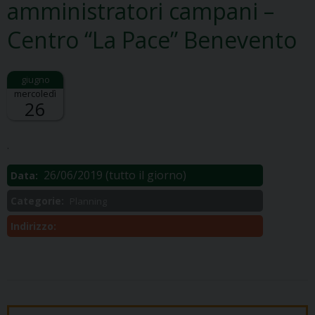
amministratori campani –
Centro “La Pace” Benevento
mercoledì
26
Descrizione:
.
26/06/2019
(tutto il giorno)
Data:
Categorie:
Planning
Indirizzo: