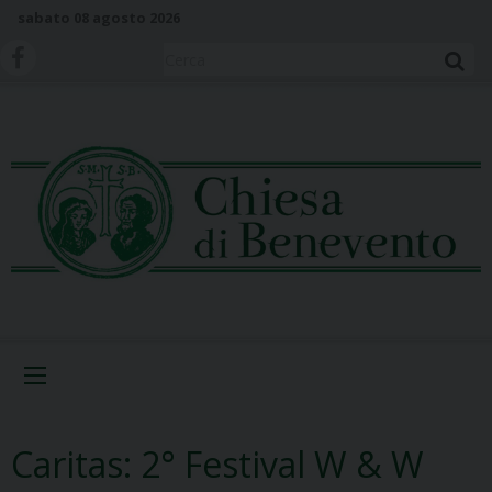
S
sabato 08 agosto 2026
k
i
Cerca
p
t
o
c
o
n
t
e
n
t
Menu
Caritas: 2° Festival W & W