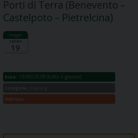
Porti di Terra (Benevento –
Castelpoto – Pietrelcina)
sabato
19
Descrizione:
.
19/05/2018
(tutto il giorno)
Data:
Categorie:
Planning
Indirizzo: