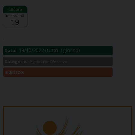
mercoledì
19
Descrizione:
.
19/10/2022
(tutto il giorno)
Data:
Categorie:
Agenda del Vescovo
Indirizzo: