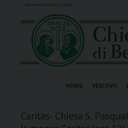
S
domenica 09 agosto 2026
k
i
p
t
o
c
o
n
t
e
n
HOME
VESCOVO
t
Caritas- Chiesa S. Pasqua