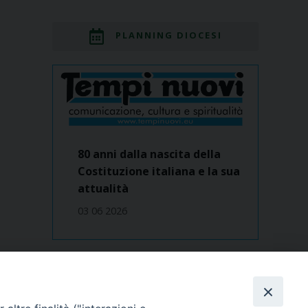
PLANNING DIOCESI
80 anni dalla nascita della
Costituzione italiana e la sua
attualità
03 06 2026
Dove siamo
contatti