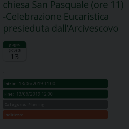
chiesa San Pasquale (ore 11)
-Celebrazione Eucaristica
presieduta dall’Arcivescovo
giovedì
13
Descrizione:
.
13/06/2019 11:00
Inizio:
13/06/2019 12:00
Fine:
Categorie:
Planning
Indirizzo: