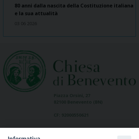
80 anni dalla nascita della Costituzione italiana
e la sua attualità
03 06 2026
Piazza Orsini, 27
82100 Benevento (BN)
CF: 92000550621
Informativa