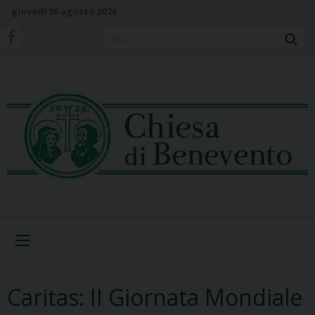
S
giovedì 06 agosto 2026
k
i
Cerca
p
t
o
c
o
n
t
e
n
t
Menu
Caritas: II Giornata Mondiale