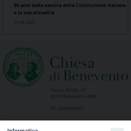
80 anni dalla nascita della Costituzione italiana
e la sua attualità
03 06 2026
Piazza Orsini, 27
82100 Benevento (BN)
CF: 92000550621
Informativa