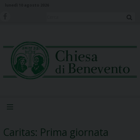
S
lunedì 10 agosto 2026
k
i
Cerca
p
t
o
c
o
n
t
e
n
t
Menu
Caritas: Prima giornata