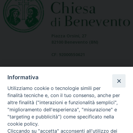
Piazza Orsini, 27
82100 Benevento (BN)
CF: 92000550621
Informativa
Utilizziamo cookie o tecnologie simili per
finalità tecniche e, con il tuo consenso, anche per
altre finalità ("interazioni e funzionalità semplici",
Dove siamo
"miglioramento dell'esperienza", "misurazione" e
contatti
"targeting e pubblicità") come specificato nella
cookie policy.
Cliccando su "accetta" acconsenti all'utilizzo dei