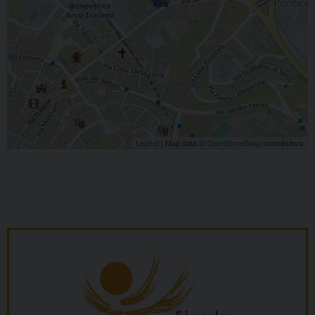
Leaflet
| Map data ©
OpenStreetMap
contributors