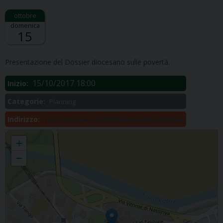
domenica
15
Descrizione:
Presentazione del Dossier diocesano sulle povertà.
15/10/2017 18:00
Inizio:
Categorie:
Planning
Indirizzo:
Via S. Pasquale, 38, 82100 Benevento BN, Italia
Caritas
+
−