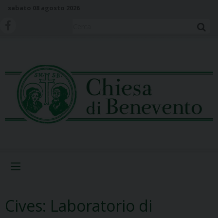
S
sabato 08 agosto 2026
k
i
Cerca
p
t
o
c
o
n
t
e
n
t
Menu
Cives: Laboratorio di