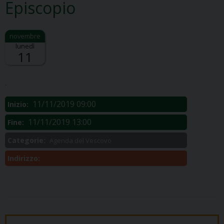
Episcopio
lunedì
11
Descrizione:
.
11/11/2019 09:00
Inizio:
11/11/2019 13:00
Fine:
Categorie:
Agenda del Vescovo
Indirizzo: