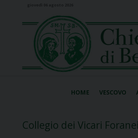
S
giovedì 06 agosto 2026
k
i
p
t
o
c
o
n
t
e
n
HOME
VESCOVO
t
Collegio dei Vicari Forane