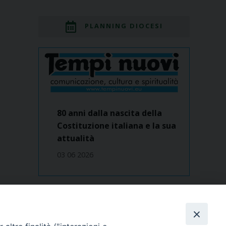
PLANNING DIOCESI
80 anni dalla nascita della
Costituzione italiana e la sua
attualità
03 06 2026
Dove siamo
contatti