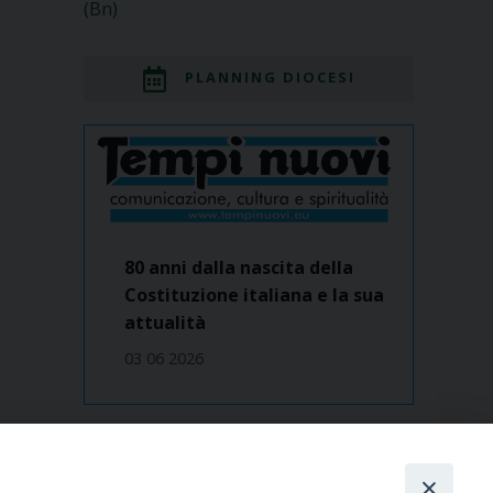
(Bn)
PLANNING DIOCESI
80 anni dalla nascita della
Costituzione italiana e la sua
attualità
03 06 2026
Dove siamo
contatti