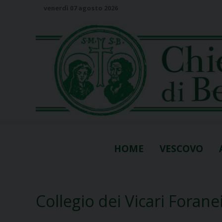
S
venerdì 07 agosto 2026
k
i
p
t
o
c
o
n
t
e
n
HOME
VESCOVO
t
Collegio dei Vicari Forane