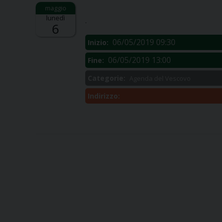
Descrizione:
lunedì
.
6
06/05/2019 09:30
Inizio:
06/05/2019 13:00
Fine:
Categorie:
Agenda del Vescovo
Indirizzo: