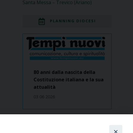
Santa Messa – Trevico (Ariano)
PLANNING DIOCESI
80 anni dalla nascita della
Costituzione italiana e la sua
attualità
03 06 2026
Dove siamo
contatti