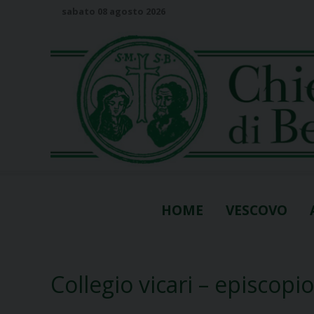
S
sabato 08 agosto 2026
k
i
p
t
o
c
o
n
t
e
n
HOME
VESCOVO
t
Collegio vicari – episcopio