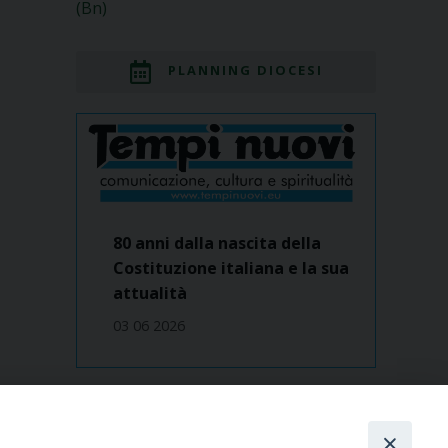
(Bn)
PLANNING DIOCESI
80 anni dalla nascita della
Costituzione italiana e la sua
attualità
03 06 2026
Dove siamo
contatti