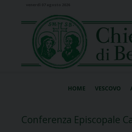
S
venerdì 07 agosto 2026
k
i
p
t
o
c
o
n
t
e
n
HOME
VESCOVO
t
Conferenza Episcopale 