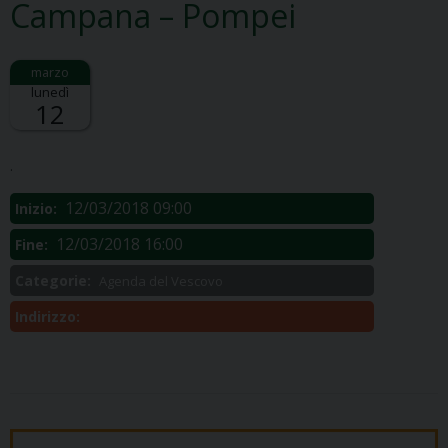
Campana – Pompei
lunedì
12
Descrizione:
.
12/03/2018 09:00
Inizio:
12/03/2018 16:00
Fine:
Categorie:
Agenda del Vescovo
Indirizzo: