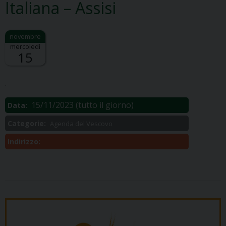
Italiana – Assisi
mercoledì
15
Descrizione:
.
15/11/2023
(tutto il giorno)
Data:
Categorie:
Agenda del Vescovo
Indirizzo: