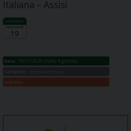
Italiana – Assisi
mercoledì
19
Descrizione:
.
19/11/2025
(tutto il giorno)
Data:
Categorie:
Agenda del Vescovo
Indirizzo: