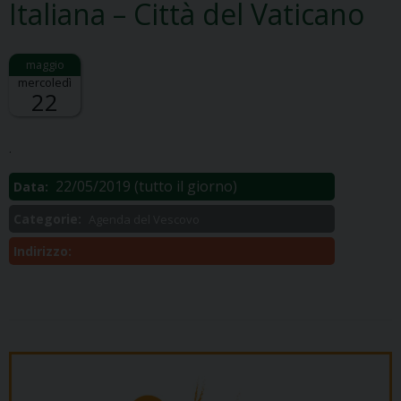
Italiana – Città del Vaticano
mercoledì
22
Descrizione:
.
22/05/2019
(tutto il giorno)
Data:
Categorie:
Agenda del Vescovo
Indirizzo: