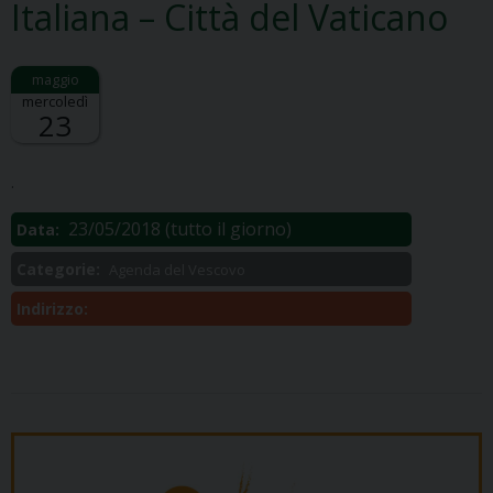
Italiana – Città del Vaticano
mercoledì
23
Descrizione:
.
23/05/2018
(tutto il giorno)
Data:
Categorie:
Agenda del Vescovo
Indirizzo: