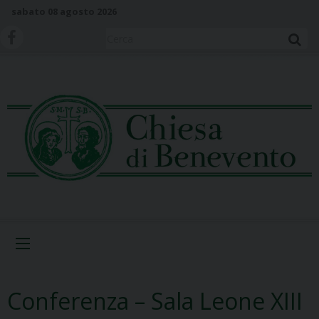
S
sabato 08 agosto 2026
k
i
Cerca
p
t
o
c
o
n
t
e
n
t
Menu
Conferenza – Sala Leone XIII