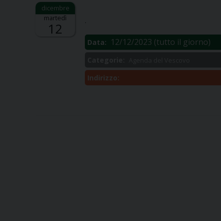
Descrizione:
martedì
.
12
12/12/2023
(tutto il giorno)
Data:
Categorie:
Agenda del Vescovo
Indirizzo: