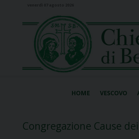
S
venerdì 07 agosto 2026
k
i
p
t
o
c
o
n
t
e
n
HOME
VESCOVO
t
Congregazione Cause dei