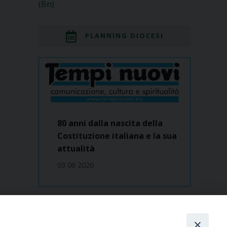
(Bn)
PLANNING DIOCESI
80 anni dalla nascita della
Costituzione italiana e la sua
attualità
03 06 2026
Dove siamo
contatti