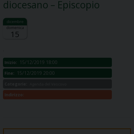
diocesano – Episcopio
domenica
15
Descrizione:
.
15/12/2019 18:00
Inizio:
15/12/2019 20:00
Fine:
Categorie:
Agenda del Vescovo
Indirizzo: