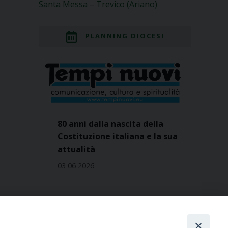
Santa Messa – Trevico (Ariano)
PLANNING DIOCESI
80 anni dalla nascita della
Costituzione italiana e la sua
attualità
03 06 2026
Dove siamo
contatti