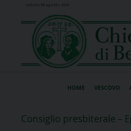
S
sabato 08 agosto 2026
k
i
p
t
o
c
o
n
t
e
n
HOME
VESCOVO
t
Consiglio presbiterale – 