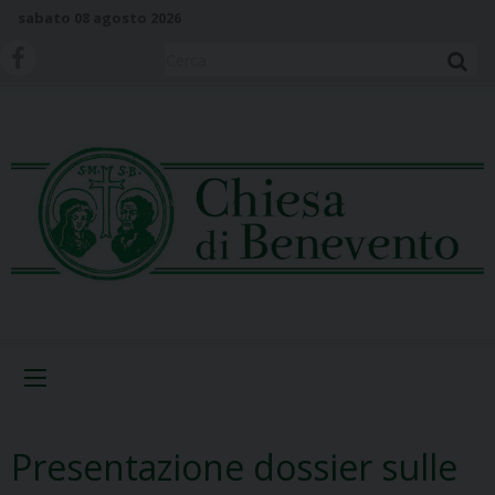
S
sabato 08 agosto 2026
k
i
Cerca
p
t
o
c
o
n
t
e
n
t
Menu
Presentazione dossier sulle