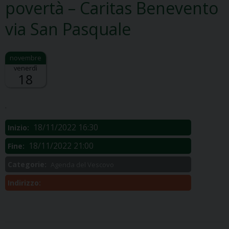
povertà – Caritas Benevento
via San Pasquale
venerdì
18
Descrizione:
.
18/11/2022 16:30
Inizio:
18/11/2022 21:00
Fine:
Categorie:
Agenda del Vescovo
Indirizzo: