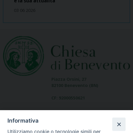
e la sua attualità
03 06 2026
Piazza Orsini, 27
82100 Benevento (BN)
CF: 92000550621
Informativa
Utilizziamo cookie o tecnologie simili per