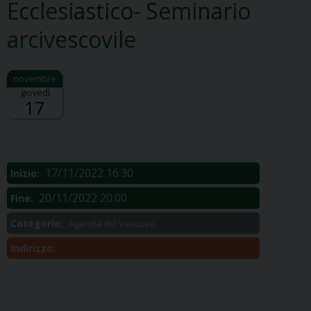
Ecclesiastico- Seminario
arcivescovile
giovedì
17
Descrizione:
.
17/11/2022 16:30
Inizio:
20/11/2022 20:00
Fine:
Categorie:
Agenda del Vescovo
Indirizzo: