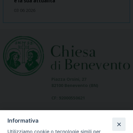
e la sua attualità
03 06 2026
Piazza Orsini, 27
82100 Benevento (BN)
CF: 92000550621
Informativa
Utilizziamo cookie o tecnologie simili per