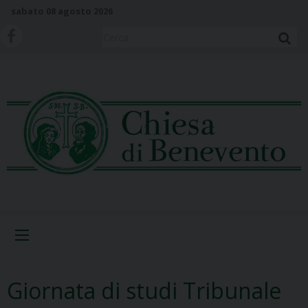
S
sabato 08 agosto 2026
k
i
Cerca
p
t
o
c
o
n
t
e
n
t
Menu
Giornata di studi Tribunale