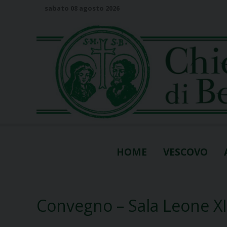
S
sabato 08 agosto 2026
k
i
p
t
o
c
o
n
t
e
n
HOME
VESCOVO
t
Convegno – Sala Leone XI