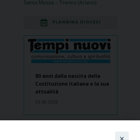
Santa Messa – Trevico (Ariano)
PLANNING DIOCESI
80 anni dalla nascita della
Costituzione italiana e la sua
attualità
03 06 2026
Dove siamo
contatti