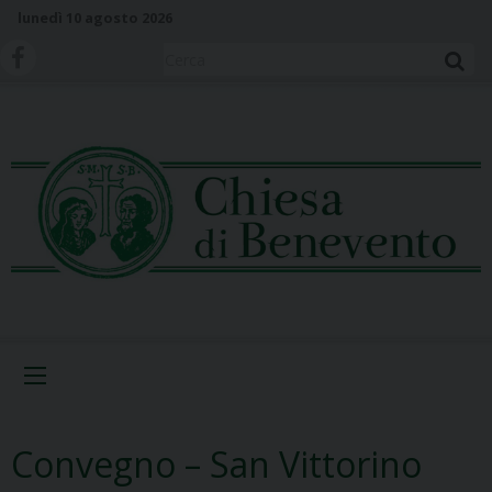
S
lunedì 10 agosto 2026
k
i
Cerca
p
t
o
c
o
n
t
e
n
t
Menu
Convegno – San Vittorino