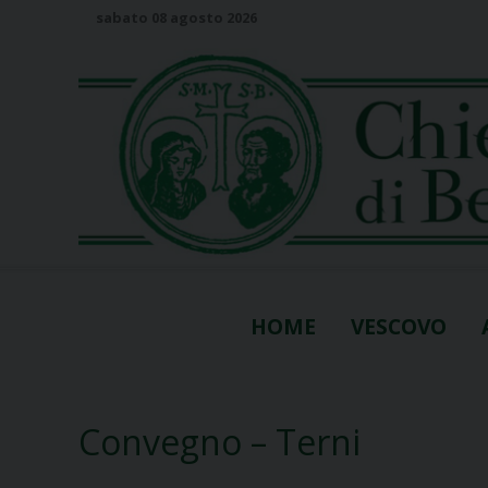
S
sabato 08 agosto 2026
k
i
p
t
o
c
o
n
t
e
n
HOME
VESCOVO
t
Convegno – Terni