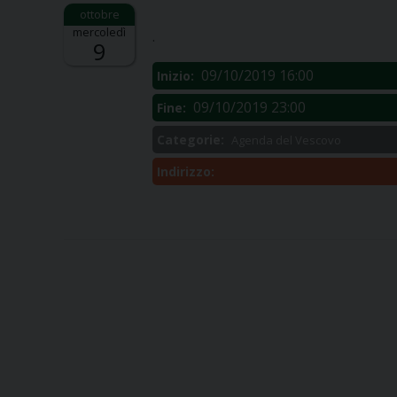
Descrizione:
mercoledì
.
9
09/10/2019 16:00
Inizio:
09/10/2019 23:00
Fine:
Categorie:
Agenda del Vescovo
Indirizzo: