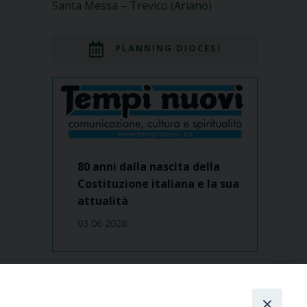
Santa Messa – Trevico (Ariano)
PLANNING DIOCESI
80 anni dalla nascita della
Costituzione italiana e la sua
attualità
03 06 2026
Dove siamo
contatti