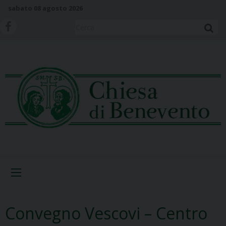
S
sabato 08 agosto 2026
k
i
Cerca
p
t
o
c
o
n
t
e
n
t
Menu
Convegno Vescovi – Centro