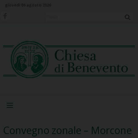
S
giovedì 06 agosto 2026
k
i
Cerca
p
t
o
c
o
n
t
e
n
t
Menu
Convegno zonale – Morcone