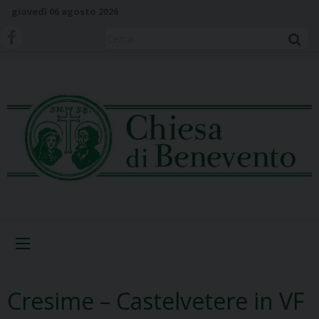
S
giovedì 06 agosto 2026
k
i
Cerca
p
t
o
c
o
n
t
e
n
t
Menu
Cresime – Castelvetere in VF