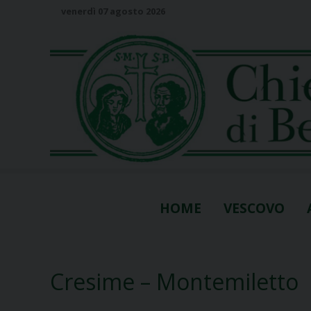
S
venerdì 07 agosto 2026
k
i
p
t
o
c
o
n
t
e
n
HOME
VESCOVO
t
Cresime – Montemiletto