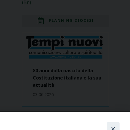
(Bn)
PLANNING DIOCESI
80 anni dalla nascita della
Costituzione italiana e la sua
attualità
03 06 2026
Dove siamo
contatti