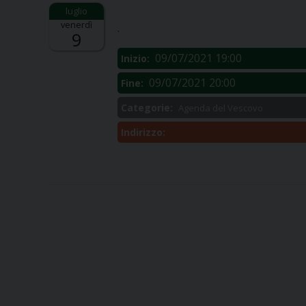
Descrizione:
venerdì
.
9
09/07/2021 19:00
Inizio:
09/07/2021 20:00
Fine:
Categorie:
Agenda del Vescovo
Indirizzo: