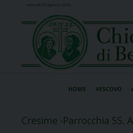
S
venerdì 07 agosto 2026
k
i
p
t
o
c
o
n
t
e
n
HOME
VESCOVO
t
Cresime -Parrocchia SS. 