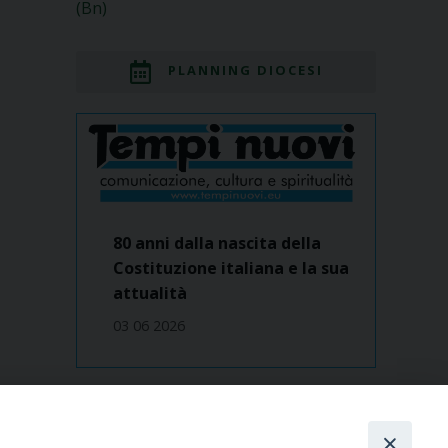
(Bn)
PLANNING DIOCESI
80 anni dalla nascita della
Costituzione italiana e la sua
attualità
03 06 2026
Dove siamo
contatti