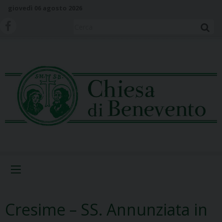
S
giovedì 06 agosto 2026
k
i
Cerca
p
t
o
c
o
n
t
e
n
t
Menu
Cresime – SS. Annunziata in