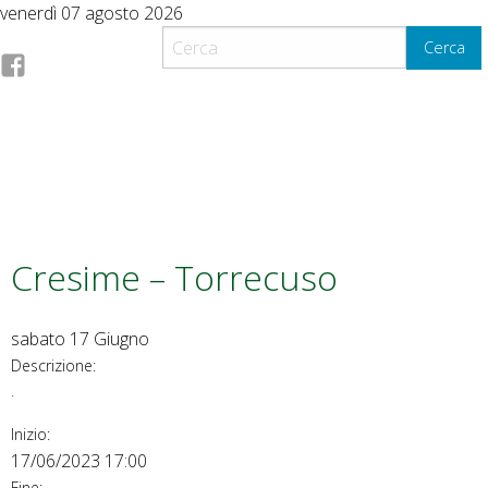
S
venerdì 07 agosto 2026
k
Cerca
i
F
p
t
a
o
c
c
o
n
e
t
Cresime – Torrecuso
e
b
n
t
sabato
17
Giugno
o
Descrizione:
.
o
Inizio:
k
17/06/2023 17:00
Fine: