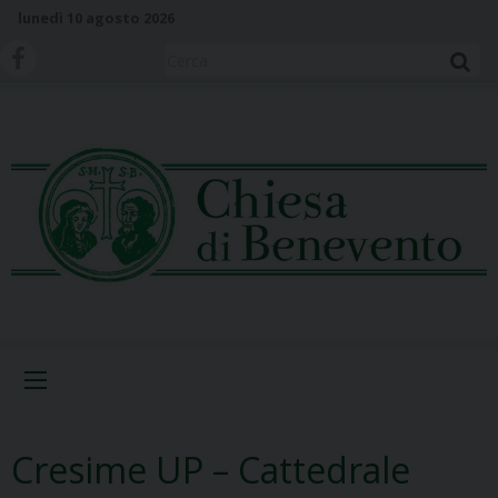
S
lunedì 10 agosto 2026
k
i
Cerca
p
t
o
c
o
n
t
e
n
t
Menu
Cresime UP – Cattedrale