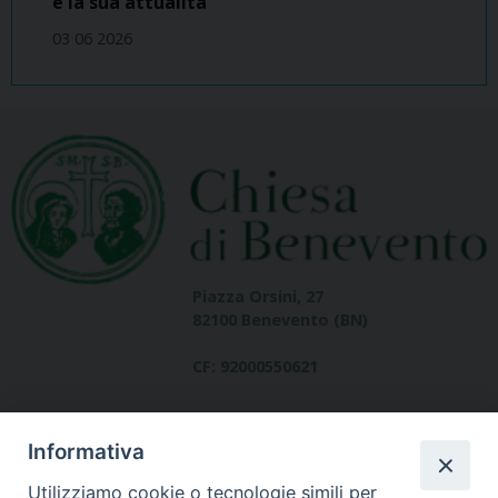
e la sua attualità
03 06 2026
Piazza Orsini, 27
82100 Benevento (BN)
CF: 92000550621
Informativa
Utilizziamo cookie o tecnologie simili per