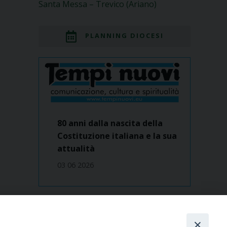
Santa Messa – Trevico (Ariano)
PLANNING DIOCESI
80 anni dalla nascita della
Costituzione italiana e la sua
attualità
03 06 2026
Dove siamo
contatti