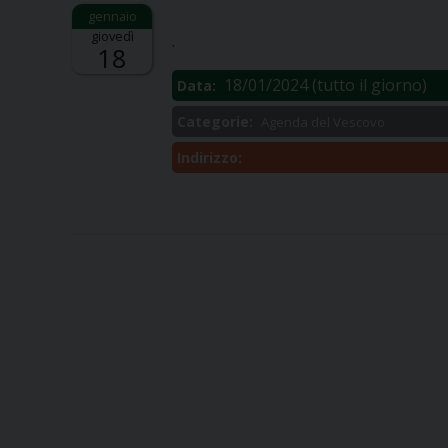
Descrizione:
giovedì
.
18
18/01/2024
(tutto il giorno)
Data:
Categorie:
Agenda del Vescovo
Indirizzo: