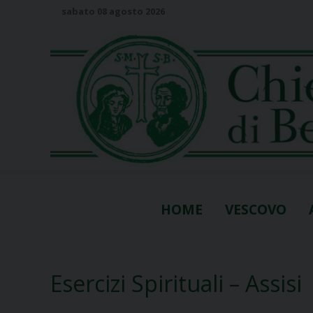
S
sabato 08 agosto 2026
k
i
p
t
o
c
o
n
t
e
n
HOME
VESCOVO
t
Esercizi Spirituali – Assisi