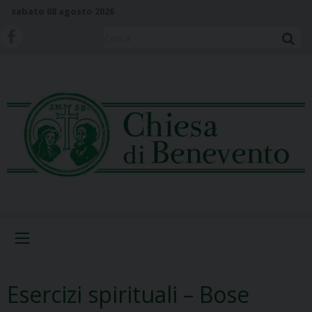
S
sabato 08 agosto 2026
k
i
Cerca
p
t
o
c
o
n
t
e
n
t
Menu
Esercizi spirituali – Bose