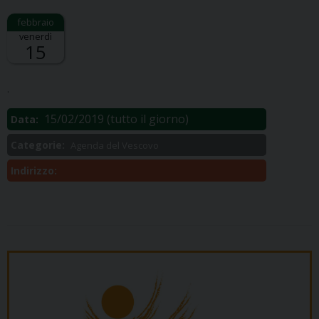
venerdì
15
Descrizione:
.
15/02/2019
(tutto il giorno)
Data:
Categorie:
Agenda del Vescovo
Indirizzo: