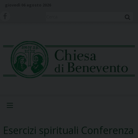
S
giovedì 06 agosto 2026
k
i
Cerca
p
t
o
c
o
n
t
e
n
t
Menu
Esercizi spirituali Conferenza