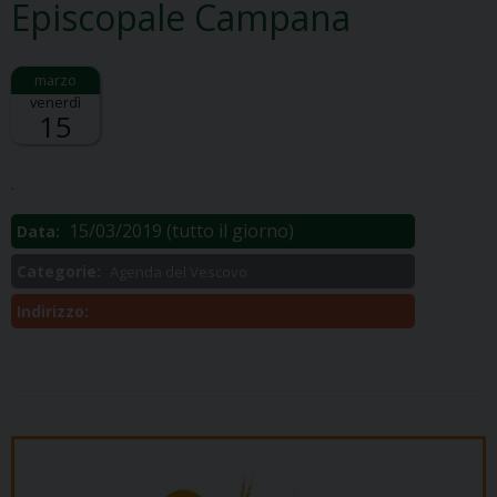
Episcopale Campana
venerdì
15
Descrizione:
.
15/03/2019
(tutto il giorno)
Data:
Categorie:
Agenda del Vescovo
Indirizzo: