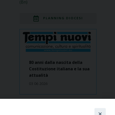
(Bn)
PLANNING DIOCESI
80 anni dalla nascita della
Costituzione italiana e la sua
attualità
03 06 2026
Dove siamo
contatti