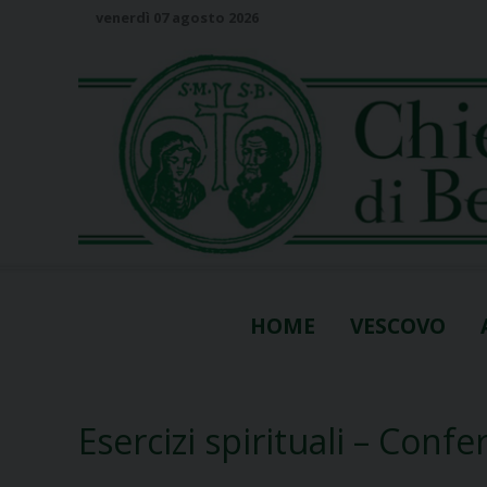
S
venerdì 07 agosto 2026
k
i
p
t
o
c
o
n
t
e
n
HOME
VESCOVO
t
Esercizi spirituali – Con