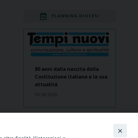
PLANNING DIOCESI
80 anni dalla nascita della
Costituzione italiana e la sua
attualità
03 06 2026
Dove siamo
contatti