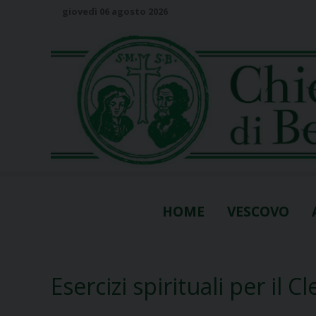
S
giovedì 06 agosto 2026
k
i
p
t
o
c
o
n
t
e
n
HOME
VESCOVO
t
Esercizi spirituali per il 