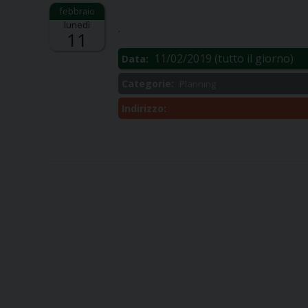
Descrizione:
lunedì
.
11
11/02/2019
(tutto il giorno)
Data:
Categorie:
Planning
Indirizzo: