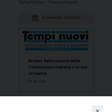
Santa Messa – Trevico (Ariano)
PLANNING DIOCESI
80 anni dalla nascita della
Costituzione italiana e la sua
attualità
03 06 2026
Dove siamo
contatti