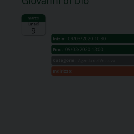
Giovanni di Dio
Descrizione:
lunedì
.
9
09/03/2020 10:30
Inizio:
09/03/2020 13:00
Fine:
Categorie:
Agenda del Vescovo
Indirizzo: