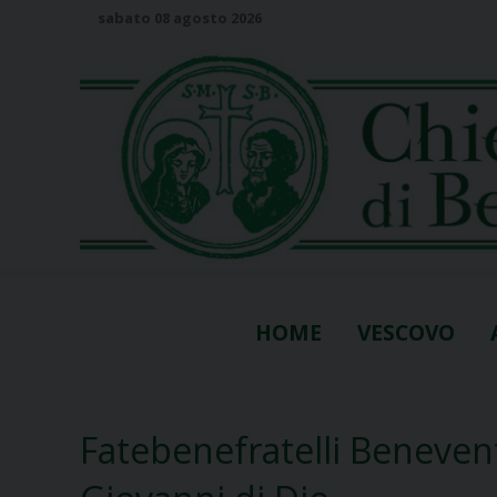
S
sabato 08 agosto 2026
k
i
p
t
o
c
o
n
t
e
n
HOME
VESCOVO
t
Fatebenefratelli Benevent