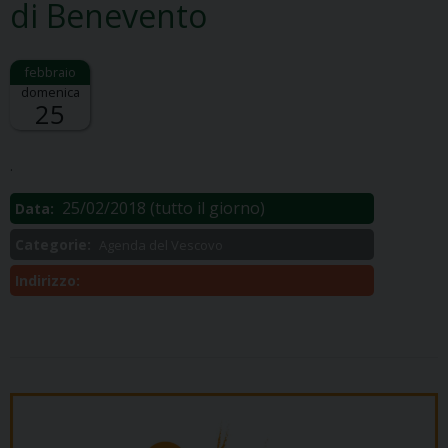
di Benevento
domenica
25
Descrizione:
.
25/02/2018
(tutto il giorno)
Data:
Categorie:
Agenda del Vescovo
Indirizzo: