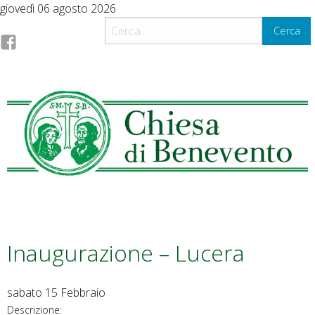
S
giovedì 06 agosto 2026
k
Cerca
i
F
p
t
a
o
c
c
o
n
e
t
e
b
n
t
o
Inaugurazione – Lucera
o
sabato
15
Febbraio
k
Descrizione: