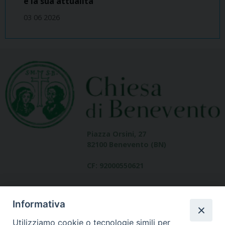
e la sua attualità
03 06 2026
Piazza Orsini, 27
82100 Benevento (BN)
CF: 92000550621
Informativa
Utilizziamo cookie o tecnologie simili per